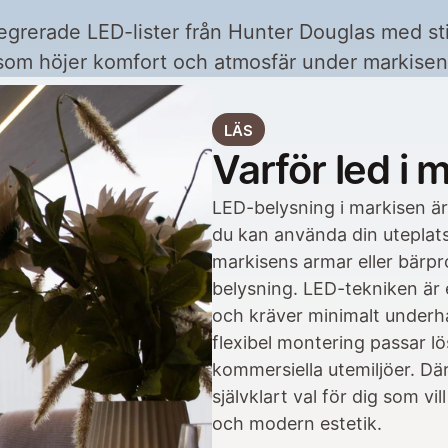
egrerade LED-lister från Hunter Douglas med sti
som höjer komfort och atmosfär under markisen
LÄS
Varför led i 
LED-belysning i markisen är 
du kan använda din uteplats. 
markisens armar eller bärpro
belysning. LED-tekniken är e
och kräver minimalt underhål
flexibel montering passar l
kommersiella utemiljöer. Där
SI
självklart val för dig som vi
He
Kon
och modern estetik.
Om