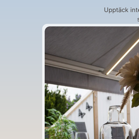
Upptäck int
Din pålitliga partner för smart 
markishantering. Utvecklad för 