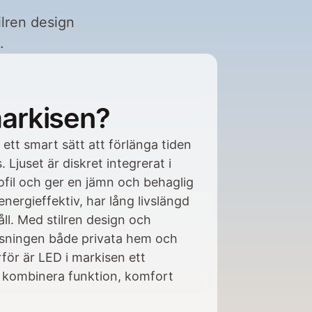
lren design 
.
markisen?
ett smart sätt att förlänga tiden 
Ljuset är diskret integrerat i 
fil och ger en jämn och behaglig 
nergieffektiv, har lång livslängd 
l. Med stilren design och 
ösningen både privata hem och 
för är LED i markisen ett 
DOR
ll kombinera funktion, komfort 
m
takta oss
 oss